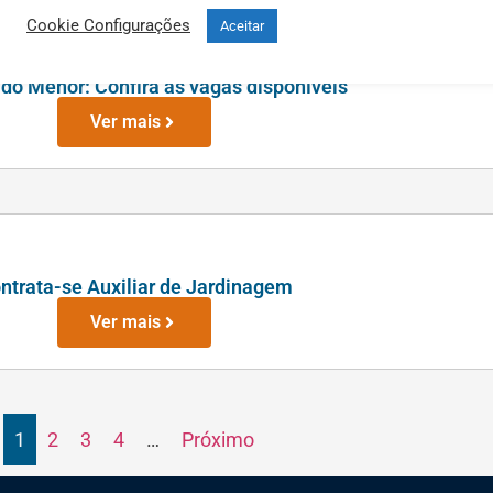
Cookie Configurações
Aceitar
 do Menor: Confira as vagas disponíveis
Ver mais
ntrata-se Auxiliar de Jardinagem
Ver mais
1
2
3
4
…
Próximo