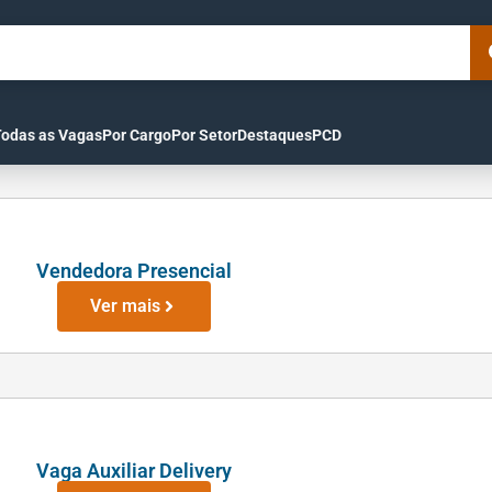
Todas as Vagas
Por Cargo
Por Setor
Destaques
PCD
Vendedora Presencial
Ver mais
Vaga Auxiliar Delivery